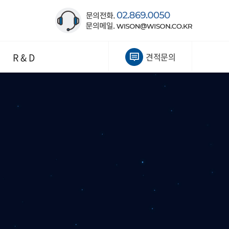
R & D
견적문의