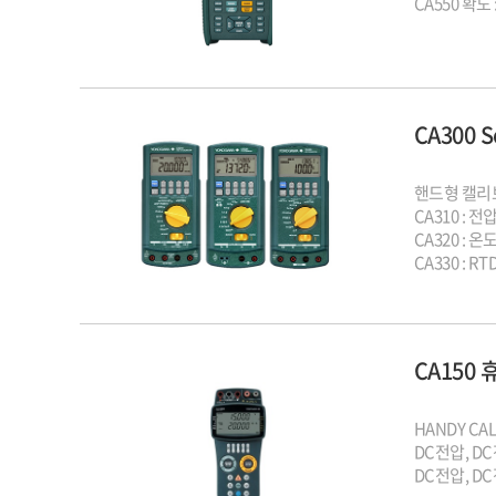
CA550 확도 :
CA300 
핸드형 캘리
CA3
CA320 :
CA330 : 
CA150
HANDY CAL
DC전압, DC
DC전압, D