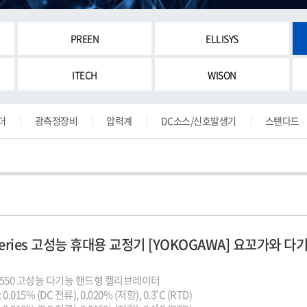
PREEN
ELLISYS
ITECH
WISON
더
광측정장비
압력계
DC소스/신호발생기
스탠다드
 Series 고성능 휴대용 교정기 [YOKOGAWA] 요꼬가와
CA500 & CA550 고성능 다기능 핸드형 캘리브레이터
 0.015% (DC 전류), 0.020% (저항), 0.3˚C (RTD)