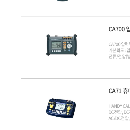
CA700
CA700 
기본확도 : 압력
전류/전압(발생
CA71 
HANDY CA
DC전압, DC
AC/DC전압