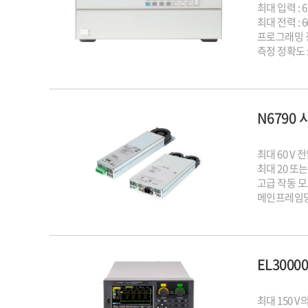
최대 입력 : 6
최대 전력 : 6
프로그래밍 정확
측정 정확도 : 
인터페이스 : G
N6790 
최대 60 V 
최대 20 또는
고급 작동 모드:
메인프레임당 
임의 파형 
전압과 전류
동일한 메인
선택적인 고
EL3000
최대 150 V