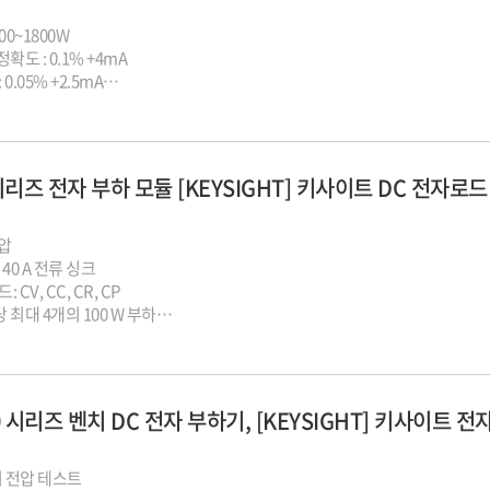
00~1800W
도 : 0.1% +4mA
0.05% +2.5mA
PIB & RS232
시리즈 전자 부하 모듈 [KEYSIGHT] 키사이트 DC 전자로드
전압
 40 A 전류 싱크
 CV, CC, CR, CP
최대 4개의 100 W 부하
생성
의 동기화된 고속 디지털화
프레임에 전력 및 부하 모듈
급 전력 제어 및 분석 소프트웨어
0 시리즈 벤치 DC 전자 부하기, [KEYSIGHT] 키사이트 전자
의 전압 테스트