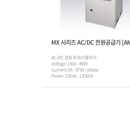
AC/DC 겸용 파워서플라이
Voltage: 150V - 400V
Current: 0A - 375A / phase
Power: 15kVA - 135kVA