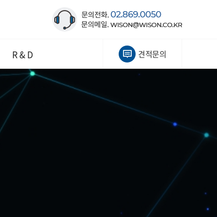
R & D
견적문의