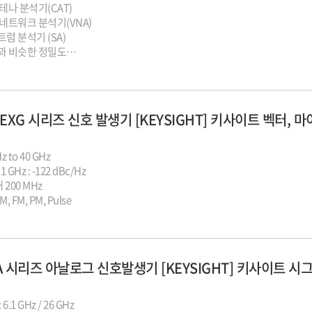
테나 분석기(CAT)
네트워크 분석기(VNA)
럼 분석기 (SA)
과 비슷한 정밀도
z 주파수 범위
Hz 넓은 분석 대역폭
수하고 높은 내구력
B EXG 시리즈 신호 발생기 [KEYSIGHT] 키사이트 벡터
z to 40 GHz
GHz : -122 dBc/Hz
대 200 MHz
, FM, PM, Pulse
0A 시리즈 아날로그 신호발생기 [KEYSIGHT] 키사이트 
.1 GHz / 26 GHz