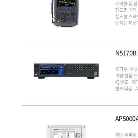
케이블 및 안
핸드형 벡터 
핸드형 스펙트
벤치탑 제품
최대 54 GH
최대 120 M
휴대성이 우
N5170
주파수 : 9 kH
위상 잡음 @ 1 
IQ 변조 : 최
변조 타입 : AM
AP500
최대 주파수 : 6