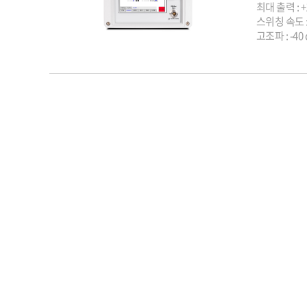
최대 출력 : +
스위칭 속도 : 2
고조파 : -40 d
위상노이즈 : -
신호 유형 : A