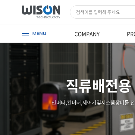
COMPANY
PR
MENU
직류배전용 
인버터,컨버터,제어기및시스템장비를 전압변