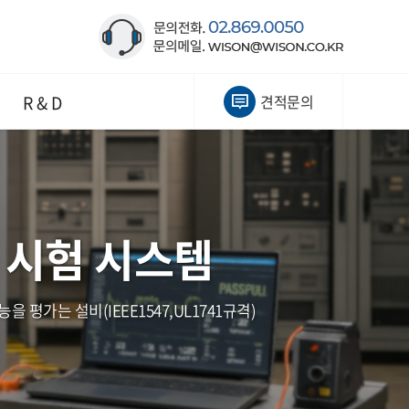
R & D
견적문의
 시험 시스템
는 설비(IEEE1547,UL1741규격)