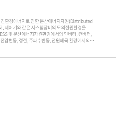
친환경에너지로 인한 분산에너지자원(Distributed
 인버터, 제어기와 같은 시스템장비의 모의전원환경을
러한 ESS 및 분산에너지자원환경에서의 인버터, 컨버터,
전압변동, 정전, 주파수변동, 전원왜곡 환경에서의
 규격 시험 - SGSF-025-4 :
사용을 위한 인버터, 컨버터, 컨트롤러 및 상호 연결
E 표준 - EN50438, EN50549-2 : 분산 에너지
8 등.문의 및 접수㈜위슨테크놀로지는 산업용 시험 솔루션 설계·제작
 성능과 신뢰성을 정확하게 검증합니다.