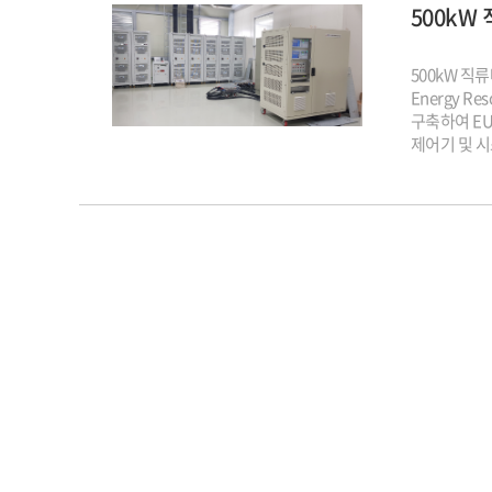
500kW
500kW 직
Energy 
구축하여 EU
제어기 및 
EUT의 내성
전기에너지저장
시스템 장비에 
계통연계 유럽 
경험을 바탕