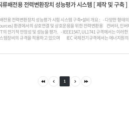
 직류배전용 전력변환장치 성능평가 시스템 [ 제작 및 구축 ]
류배전용 전력변환장치 성능평가 시험 시스템 구축•설비 개요 : - 다양한 형태의 
Resources) 환경에서의 상호연결 및 상호운용을 위한 전력변환용 컨버터,
T의 전기적 안정성 및 성능을 평가. - IEEE1547, UL1741 규격에서는 이
시스템장비의 규격을 적용하고 있으며 IEC 국제전기규격에서는 에너지원의 
 및 성능을 평가하기 위해 계측기술 및 시험방법을 표준화.•납품처 : 전력연구원•관련
시스템용 전력변환장치 성능 요구 사항 - UL1741 : 분산에너지 자원에서 
대한 표준 - IEEE1547 : 분산 에너지 자원의 상호 연결 및 상호 운용성을 위한 IEE
연합 표준. - IEC 61000-4-11, IEC61000-4-13. IEC61000-4-2
으로고객 요구에 최적화된 시험 서비스를 제공하며,다양한 전력·전자 장비의
1