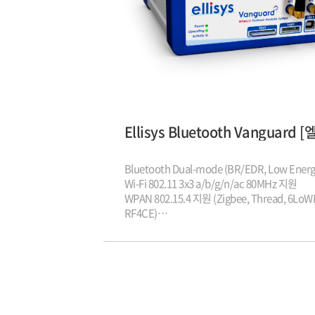
Bluetooth Dual-mode (BR/EDR, Low Ener
Wi-Fi 802.11 3x3 a/b/g/n/ac 80MHz 지원
WPAN 802.15.4 지원 (Zigbee, Thread, 6LoW
RF4CE)
다양한 Logic capture, 2.4GHz spectrum ca
Bluetooth 최신 규격 지원