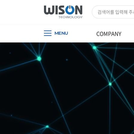
COMPANY
MENU