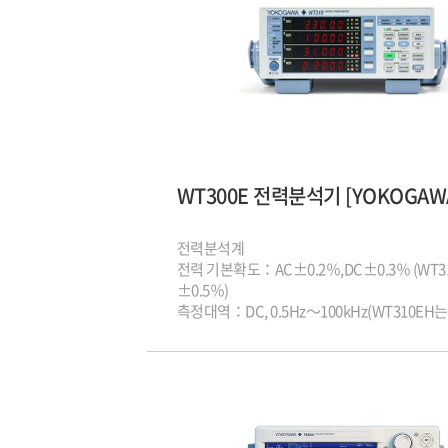
전력분석계
전력 기본확도：AC±0.2％,DC±0.3％ (WT3
±0.5％)
측정대역：DC, 0.5Hz～100kHz(WT310EH는
20kHz까지)
샘플링 속도 : 100ms