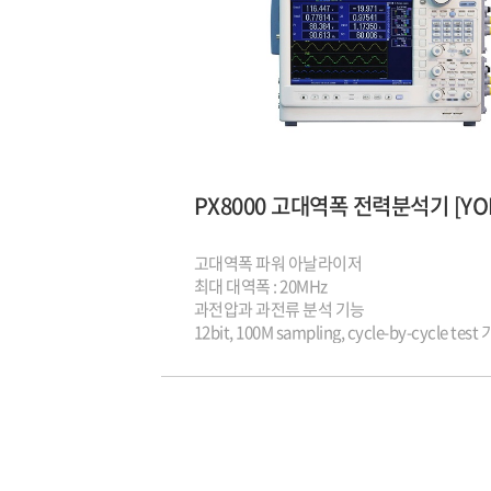
고대역폭 파워 아날라이저
최대 대역폭 : 20MHz
과전압과 과전류 분석 기능
12bit, 100M sampling, cycle-by-cycle test